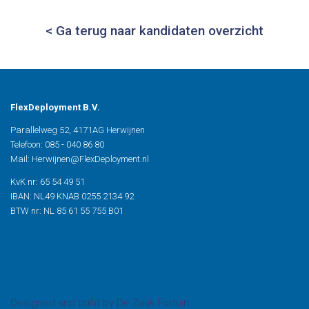
< Ga terug naar kandidaten overzicht
FlexDeployment B.V.
Parallelweg 52,
4171AG Herwijnen
Telefoon: 085 - 040 86 80
Mail: Herwijnen@FlexDeployment.nl
KvK nr: 65 54 49 51
IBAN: NL49 KNAB 0255 2134 92
BTW nr: NL 85 61 55 755 B01
Designed and build by De Zaak Fortuin