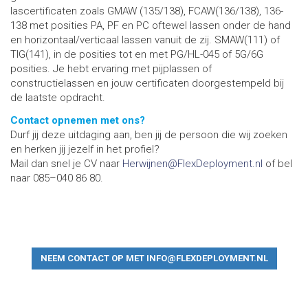
lascertificaten zoals GMAW (135/138), FCAW(136/138), 136-
138 met posities PA, PF en PC oftewel lassen onder de hand
en horizontaal/verticaal lassen vanuit de zij. SMAW(111) of
TIG(141), in de posities tot en met PG/HL-045 of 5G/6G
posities. Je hebt ervaring met pijplassen of
constructielassen en jouw certificaten doorgestempeld bij
de laatste opdracht.
Contact opnemen met ons?
Durf jij deze uitdaging aan, ben jij de persoon die wij zoeken
en herken jij jezelf in het profiel?
Mail dan snel je CV naar
Herwijnen@FlexDeployment.nl
of bel
naar 085–040 86 80.
NEEM CONTACT OP MET INFO@FLEXDEPLOYMENT.NL