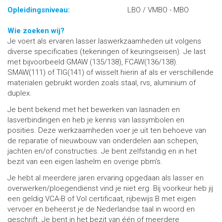
Opleidingsniveau:
LBO / VMBO - MBO
Wie zoeken wij?
Je voert als ervaren lasser laswerkzaamheden uit volgens
diverse specificaties (tekeningen of keuringseisen). Je last
met bijvoorbeeld GMAW (135/138), FCAW(136/138).
SMAW(111) of TIG(141) of wisselt hierin af als er verschillende
materialen gebruikt worden zoals staal, rvs, aluminium of
duplex.
Je bent bekend met het bewerken van lasnaden en
lasverbindingen en heb je kennis van lassymbolen en
posities. Deze werkzaamheden voer je uit ten behoeve van
de reparatie of nieuwbouw van onderdelen aan schepen,
jachten en/of constructies. Je bent zelfstandig en in het
bezit van een eigen lashelm en overige pbm's.
Je hebt al meerdere jaren ervaring opgedaan als lasser en
overwerken/ploegendienst vind je niet erg. Bij voorkeur heb jij
een geldig VCA-B of Vol certificaat, rijbewijs B met eigen
vervoer en beheerst je de Nederlandse taal in woord en
geschrift. Je bent in het bezit van één of meerdere